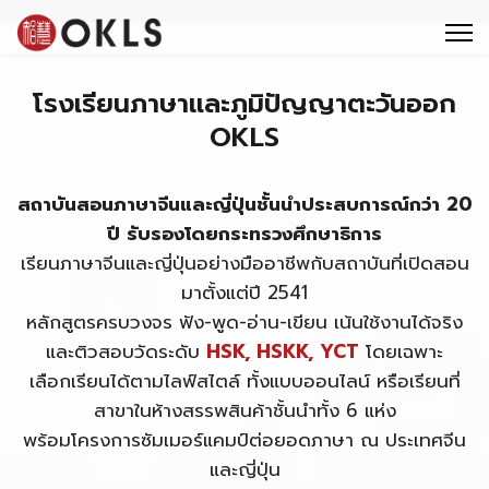
หลักสูตร
ศูนย์สอบ OKLS
โรงเรียนภาษาและภูมิปัญญาตะวันออก
ทัศนศึกษา
OKLS
ข่าวสารและโปรโมชั่น
สถาบันสอนภาษาจีนและญี่ปุ่นชั้นนำประสบการณ์กว่า 20
ติดต่อ OKLS
ปี รับรองโดยกระทรวงศึกษาธิการ
เรียนภาษาจีนและญี่ปุ่นอย่างมืออาชีพกับสถาบันที่เปิดสอน
8 เหตุผลที่คนเลือกเรียนภาษาจีน ภาษาญี่ปุ่นกับ OKLS
มาตั้งแต่ปี 2541
หลักสูตรครบวงจร ฟัง-พูด-อ่าน-เขียน เน้นใช้งานได้จริง
และติวสอบวัดระดับ
HSK, HSKK, YCT
โดยเฉพาะ
เลือกเรียนได้ตามไลฟ์สไตล์ ทั้งแบบออนไลน์ หรือเรียนที่
สาขาในห้างสรรพสินค้าชั้นนำทั้ง 6 แห่ง
พร้อมโครงการซัมเมอร์แคมป์ต่อยอดภาษา ณ ประเทศจีน
และญี่ปุ่น