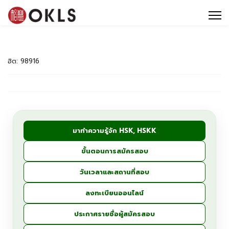
หลักสูตร
ศูนย์สอบ OKLS
ทัศนศึกษา
ฮิต: 98916
ข่าวสารและโปรโมชั่น
ติดต่อ OKLS
8 เหตุผลที่คนเลือกเรียนภาษาจีน ภาษาญี่ปุ่นกับ OKLS
มาทำความรู้จัก HSK, HSKK
ขั้นตอนการสมัครสอบ
วันเวลาและสถานที่สอบ
ลงทะเบียนออนไลน์
ประกาศรายชื่อผู้สมัครสอบ