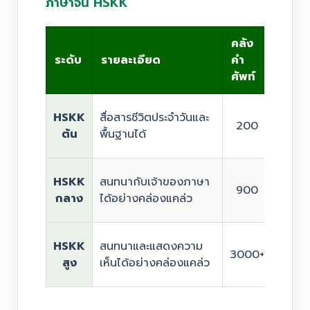
ภาษาจีน HSKK
คลัง
ระดับ
รายละเอียด
คำ
ทักษะ
ศัพท์
HSKK
สื่อสารชีวิตประจำวันและ
ฟังแล
200
ต้น
พื้นฐานได้
คำถาม
HSKK
สนทนากับเจ้าของภาษา
ฟังแล
900
กลาง
ได้อย่างคล่องแคล่ว
แล้วพ
HSKK
สนทนาและแสดงความ
ฟังแล
3000+
สูง
เห็นได้อย่างคล่องแคล่ว
เสียง