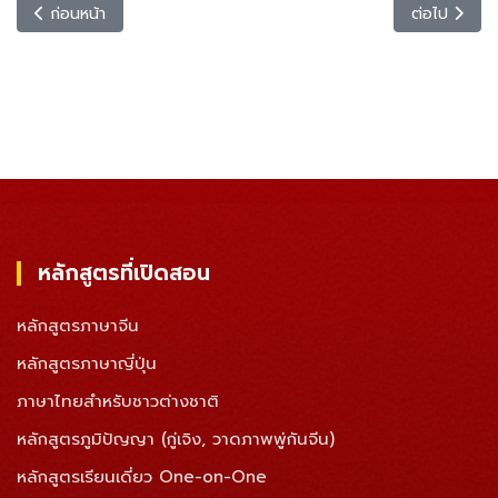
เนื้อหาก่อนหน้า: หลักสูตรติวสอบวัดระดับภาษาญี่ปุ่น JLPT
เนื้อหาถัดไป:
ก่อนหน้า
ต่อไป
หลักสูตรที่เปิดสอน
หลักสูตรภาษาจีน
หลักสูตรภาษาญี่ปุ่น
ภาษาไทยสำหรับชาวต่างชาติ
หลักสูตรภูมิปัญญา (กู่เจิง, วาดภาพพู่กันจีน)
หลักสูตรเรียนเดี่ยว One-on-One