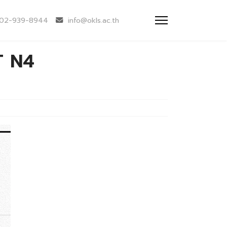
02-939-8944
info@okls.ac.th
PT N4