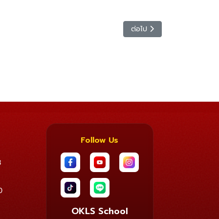
เนื้อหาถัดไป: คอร์สออนไลน์
ต่อไป
Follow Us
8
0
OKLS School