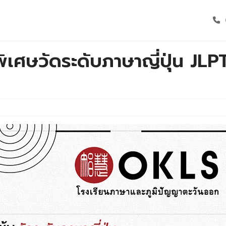
พิเศษวัดระดับภาษาญี่ปุ่น JL
ับ OKLS