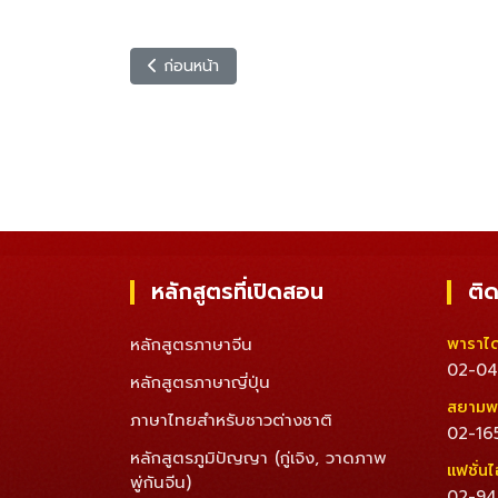
เนื้อหาก่อนหน้า: คอร์สติวเข้มออนไลน์พิเศษวัดระดับภา
ก่อนหน้า
หลักสูตรที่เปิดสอน
ติด
หลักสูตรภาษาจีน
พาราได
02-04
หลักสูตรภาษาญี่ปุ่น
สยามพ
ภาษาไทยสำหรับชาวต่างชาติ
02-16
หลักสูตรภูมิปัญญา (กู่เจิง, วาดภาพ
แฟชั่นไ
พู่กันจีน)
02-94